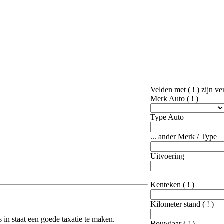
Velden met ( ! ) zijn ver
Merk Auto
( ! )
Type Auto
... ander Merk / Type
Uitvoering
Kenteken
( ! )
Kilometer stand
( ! )
ns in staat een goede taxatie te maken.
Bouwjaar
( ! )